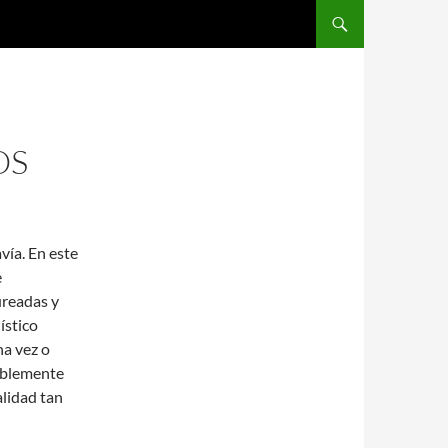
SALTAR AL CONTENIDO
OS
vía. En este
e
ureadas y
ístico
na vez o
bablemente
alidad tan