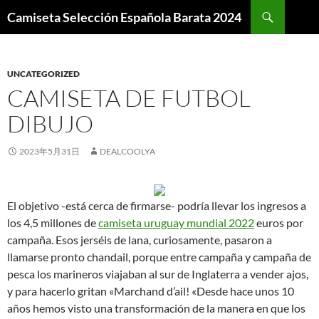
Buscar
Camiseta Selección Española Barata 2024
SALTAR
AL
CONTENIDO
UNCATEGORIZED
CAMISETA DE FUTBOL
DIBUJO
2023年5月31日
DEALCOOLYA
El objetivo -está cerca de firmarse- podría llevar los ingresos a
los 4,5 millones de
camiseta uruguay mundial 2022
euros por
campaña. Esos jerséis de lana, curiosamente, pasaron a
llamarse pronto chandail, porque entre campaña y campaña de
pesca los marineros viajaban al sur de Inglaterra a vender ajos,
y para hacerlo gritan «Marchand d’ail! «Desde hace unos 10
años hemos visto una transformación de la manera en que los