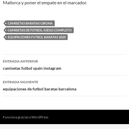
Mallorca y poner el empate en el marcador.
CAMISETAS BARATAS GIRONA
CAMISETAS DE FUTBOL JUEGO COMPLETO
EQUIPACIONES FUTBOL BARATAS 2020
Navegación
ENTRADA ANTERIOR
de
camisetas futbol spain instagram
entradas
ENTRADA SIGUIENTE
equipaciones de futbol baratas barcelona
Funciona gracias a WordPress