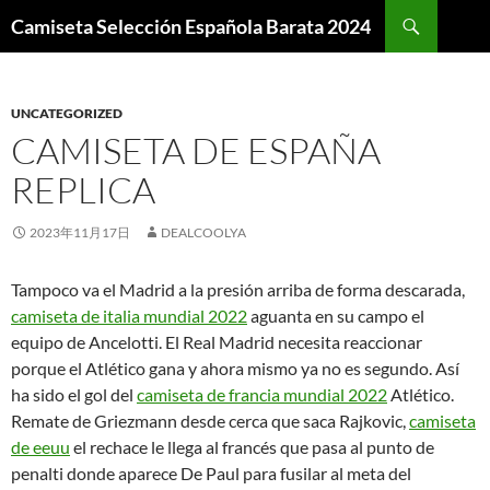
Buscar
Camiseta Selección Española Barata 2024
SALTAR
AL
CONTENIDO
UNCATEGORIZED
CAMISETA DE ESPAÑA
REPLICA
2023年11月17日
DEALCOOLYA
Tampoco va el Madrid a la presión arriba de forma descarada,
camiseta de italia mundial 2022
aguanta en su campo el
equipo de Ancelotti. El Real Madrid necesita reaccionar
porque el Atlético gana y ahora mismo ya no es segundo. Así
ha sido el gol del
camiseta de francia mundial 2022
Atlético.
Remate de Griezmann desde cerca que saca Rajkovic,
camiseta
de eeuu
el rechace le llega al francés que pasa al punto de
penalti donde aparece De Paul para fusilar al meta del